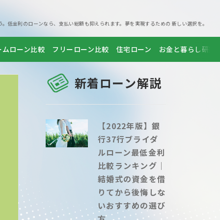
う。低金利のローンなら、支払い総額も抑えられます。夢を実現するための 新しい選択を。
ームローン比較
フリーローン比較
住宅ローン
お金と暮らし研究
新着ローン解説
【2022年版】銀
行37行ブライダ
ルローン最低金利
比較ランキング｜
結婚式の資金を借
りてから後悔しな
いおすすめの選び
方