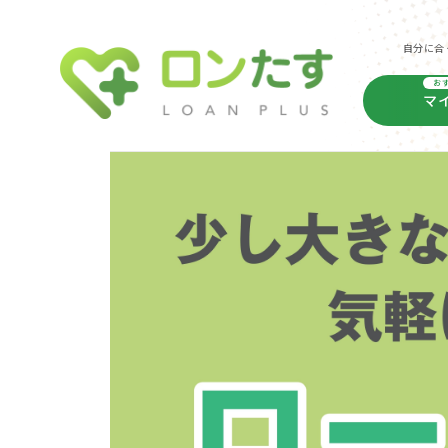
自分に合
お
マ