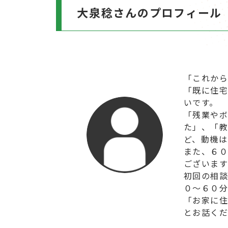
大泉稔さんのプロフィール
「これか
「既に住
いです。
「残業や
た」、「
ど、動機は
また、６
ございます
初回の相
０～６０分
「お家に
とお話く