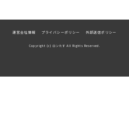
運営会社情報
プライバシーポリシー
外部送信ポリシー
Copyright (c) ロンたす All Rights Reserved.